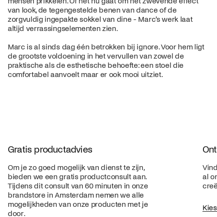
mensen prikkelen. Of het nu gaat om het zwevende effect
van look, de tegengestelde benen van dance of de
zorgvuldig ingepakte sokkel van dine - Marc's werk laat
altijd verrassingselementen zien.
Marc is al sinds dag één betrokken bij ignore. Voor hem ligt
de grootste voldoening in het vervullen van zowel de
praktische als de esthetische behoefte: een stoel die
comfortabel aanvoelt maar er ook mooi uitziet.
Gratis productadvies
Ont
Om je zo goed mogelijk van dienst te zijn,
Vind
bieden we een gratis productconsult aan.
al o
Tijdens dit consult van 60 minuten in onze
creë
brandstore in Amsterdam nemen we alle
mogelijkheden van onze producten met je
Kie
door.