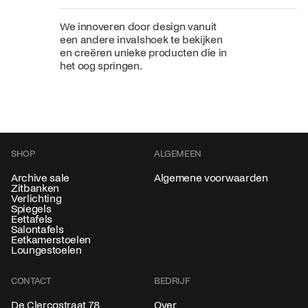
We innoveren door design vanuit
een andere invalshoek te bekijken
en creëren unieke producten die in
het oog springen.
SHOP
ALGEMEEN
Archive sale
Algemene voorwaarden
Zitbanken
Verlichting
Spiegels
Eettafels
Salontafels
Eetkamerstoelen
Loungestoelen
CONTACT
BEDRIJF
Over
De Clercqstraat 78