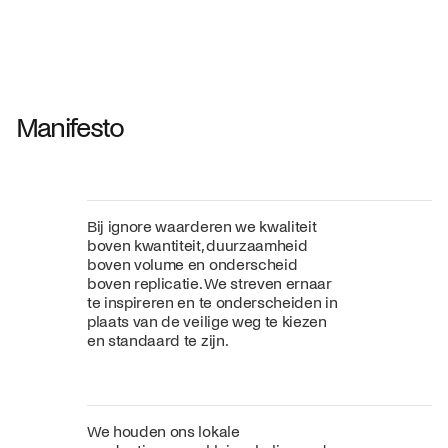
Jan Willem van Elten
Alex Groot 
Vanaf
545,00 €
Vanaf
549,0
Fabric
+
Color
Manifesto
Bij ignore waarderen we kwaliteit
boven kwantiteit, duurzaamheid
boven volume en onderscheid
boven replicatie. We streven ernaar
te inspireren en te onderscheiden in
plaats van de veilige weg te kiezen
en standaard te zijn.
We houden ons lokale