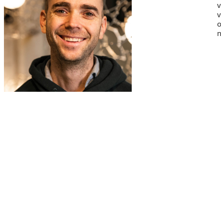
v
v
o
n