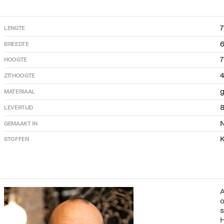
LENGTE
BREEDTE
HOOGTE
ZITHOOGTE
g
MATERIAAL
LEVERTIJD
GEMAAKT IN
K
STOFFEN
A
o
s
H