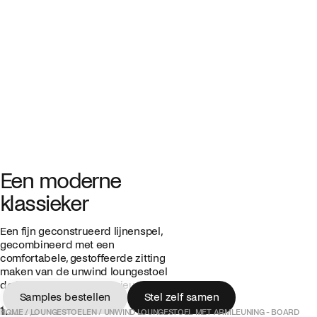
Een moderne
klassieker
Een fijn geconstrueerd lijnenspel,
gecombineerd met een
comfortabele, gestoffeerde zitting
maken van de unwind loungestoel
de blikvanger in elk interieur.
Samples bestellen
Stel zelf samen
1.525,00 €
Samples bestellen
Stel zelf samen
HOME
/
LOUNGESTOELEN
/
UNWIND LOUNGESTOEL MET ARMLEUNING - BOARD