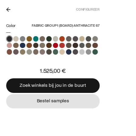
CONFIGUREER
ERPERS, GEMAAKT IN NEDERLAND.
Color
FABRIC GROUP 1 (BOARD) ANTHRACITE 67
1.525,00 €
Zoek winkels bij jou in de buurt
Zoek winkels bij jou in de buurt
Bestel samples
Bestel samples