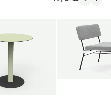
SALE
Unwind lounge chair
Jan Willem van Elten
Vanaf
1.475,00 €
le round
Voorn
Fabric
+