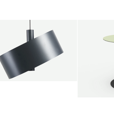
endant lamp
root Jebbink
49,00 €
SALE
Serve bistro tab
Marc Th. van der 
+