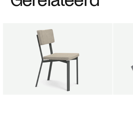
6e gratis
SALE
SALE
Shift dining chair - Board
Tilt p
Jan Willem van Elten
Alex G
Vanaf
545,00 €
Vanaf
5
Fabric
+
Color