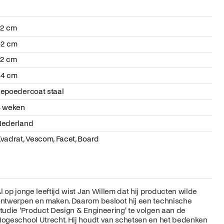
72 cm
62 cm
72 cm
44 cm
epoedercoat staal
8 weken
Nederland
vadrat, Vescom, Facet, Board
l op jonge leeftijd wist Jan Willem dat hij producten wilde
ntwerpen en maken. Daarom besloot hij een technische
tudie 'Product Design & Engineering' te volgen aan de
ogeschool Utrecht. Hij houdt van schetsen en het bedenken