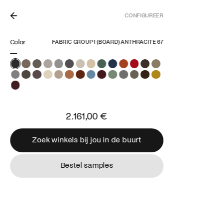
CONFIGUREER
ERPERS, GEMAAKT IN NEDERLAND.
Color
FABRIC GROUP 1 (BOARD) ANTHRACITE 67
2.161,00 €
Zoek winkels bij jou in de buurt
Zoek winkels bij jou in de buurt
Bestel samples
Bestel samples