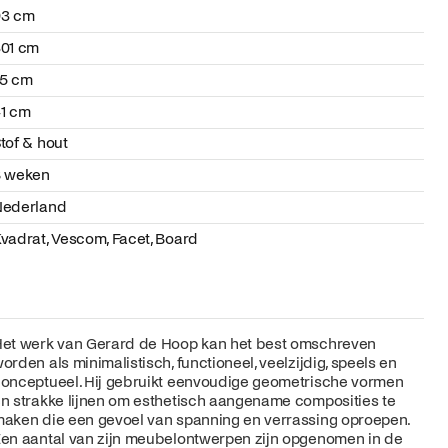
93 cm
01 cm
75 cm
1 cm
tof & hout
8 weken
Nederland
vadrat, Vescom, Facet, Board
et werk van Gerard de Hoop kan het best omschreven
orden als minimalistisch, functioneel, veelzijdig, speels en
onceptueel. Hij gebruikt eenvoudige geometrische vormen
n strakke lijnen om esthetisch aangename composities te
aken die een gevoel van spanning en verrassing oproepen.
en aantal van zijn meubelontwerpen zijn opgenomen in de