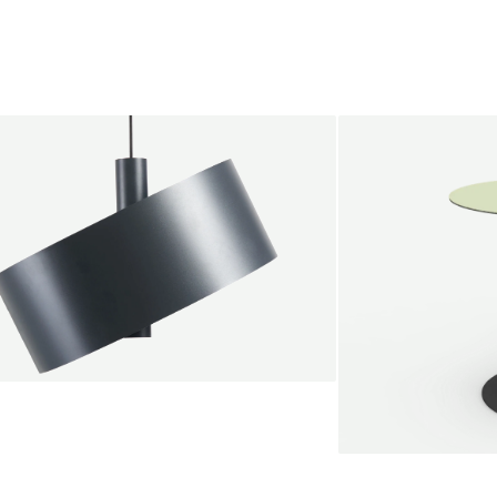
endant lamp
root Jebbink
49,00 €
SALE
Serve bistro tab