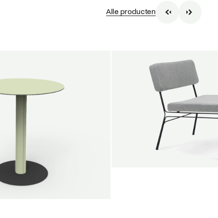
Alle producten
SALE
Unwind lounge chair
Jan Willem van Elten
Vanaf
1.475,00 €
le round