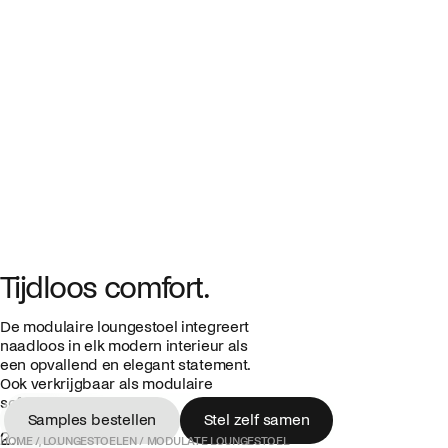
Tijdloos comfort.
De modulaire loungestoel integreert
naadloos in elk modern interieur als
een opvallend en elegant statement.
Ook verkrijgbaar als modulaire
sofa.
Samples bestellen
Stel zelf samen
2.161,00 €
Samples bestellen
Stel zelf samen
HOME
/
LOUNGESTOELEN
/
MODULATE LOUNGESTOEL