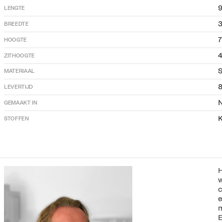
LENGTE
3
BREEDTE
HOOGTE
4
ZITHOOGTE
S
MATERIAAL
LEVERTIJD
GEMAAKT IN
K
STOFFEN
H
w
c
e
m
E