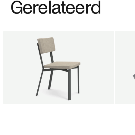
Gerelateerd
6e gratis
SALE
SALE
Shift dining chair - Board
Tilt p
Jan Willem van Elten
Alex G
Vanaf
545,00 €
Vanaf
5