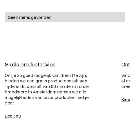
Geen items gevonden.
Gratis productadvies
Ont
Om je zo goed mogelijk van dienst te zijn,
Vind
bieden we een gratis productconsult aan.
al o
Tijdens dit consult van 60 minuten in onze
creë
brandstore in Amsterdam nemen we alle
mogelijkheden van onze producten met je
Kie
door.
Boek nu