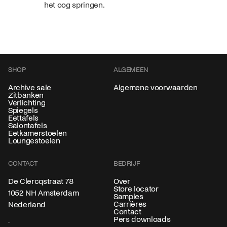
het oog springen.
SHOP
ALGEMEEN
Archive sale
Algemene voorwaarden
Zitbanken
Verlichting
Spiegels
Eettafels
Salontafels
Eetkamerstoelen
Loungestoelen
CONTACT
BEDRIJF
Over
De Clercqstraat 78
Store locator
1052 NH Amsterdam
Samples
Carrières
Nederland
Contact
Pers downloads